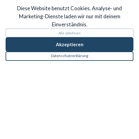
Diese Website benutzt Cookies. Analyse- und
Marketing-Dienste laden wir nur mit deinem
Einverständnis.
Alle ablehnen
Akzeptieren
Datenschutzerklärung
EVIDENZ-BASIERTE
PHYSIOTHERAPIE
" Evidenz-basierte Medizin (EBM) ist der
gewissenhafte, ausdrückliche und vernünftige
Gebrauch der gegenwärtig besten externen,
wissenschaftlichen Evidenz für Entscheidungen in der
medizinischen Versorgung individueller Patienten"