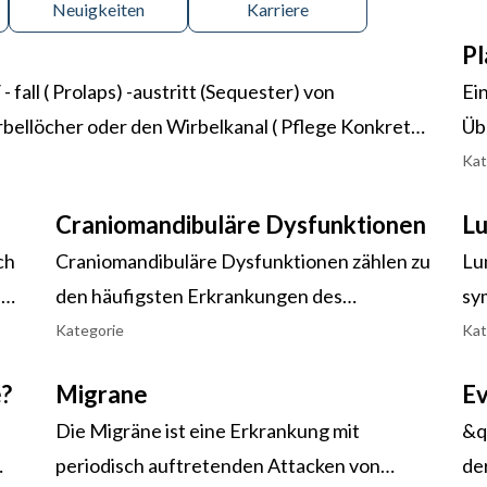
Neuigkeiten
Karriere
Pl
fall ( Prolaps) -austritt (Sequester) von
Ein
ellöcher oder den Wirbelkanal ( Pflege Konkret
Üb
cheibenprolaps, Diskusprolaps, Nucleus pulposus-
Pl
Kat
be
Craniomandibuläre Dysfunktionen
Lu
de
ch
Craniomandibuläre Dysfunktionen zählen zu
Lum
Pl
n
den häufigsten Erkrankungen des
sy
Fuß
d
muskuloskelettalen Systems. Die
du
Kategorie
Kat
au
Betroffenen leiden unter substanziellen
lu
zu
e?
Migrane
Ev
Einschränkungen der Lebensqualität,
Un
Die Migräne ist eine Erkrankung mit
&q
angefangen bei einem reinem Knacken des
Fu
periodisch auftretenden Attacken von
de
Kiefergelenks bis hin zu starken Schmerzen.
Fu