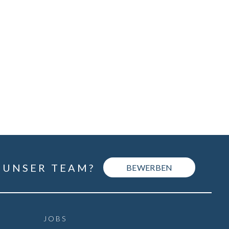
uinfektionen zu verhindern, wird überall
rt, wo Berufsfeld und
gitalisierungsgrad es zulassen, Home
ice praktiziert. Diese Form der
eitsorganisation stellt viele vor neue
rausforderungen. Besonders
ßnahmen zum Arbeitsschutz, wie
gonomie und Komfort, können im privaten
feld nicht gewährleistet werden und so
tzen sich die Heimarbeiter_Innen vielfach
sundheitlichen Risiken aus.
 UNSER TEAM?
BEWERBEN
JOBS