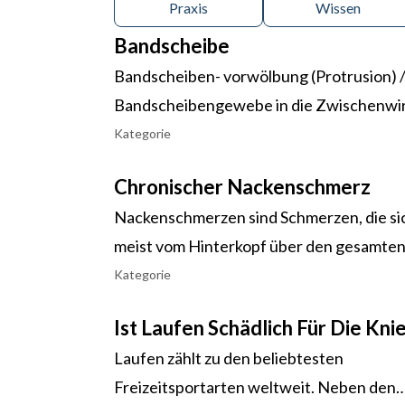
Praxis
Wissen
Bandscheibe
Bandscheiben- vorwölbung (Protrusion) / - 
Bandscheibengewebe in die Zwischenwirb
Neurologie Psychiatrie Synonyme: Bands
Kategorie
Prolaps, NPP
Chronischer Nackenschmerz
Nackenschmerzen sind Schmerzen, die si
meist vom Hinterkopf über den gesamte
Schulter-Arm-Bereich erstrecken. Sie sin
Kategorie
oftmals nicht eindeutig von
Ist Laufen Schädlich Für Die Kni
Schulterschmerzen differenzierbar.
Laufen zählt zu den beliebtesten
Freizeitsportarten weltweit. Neben den