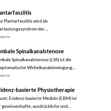
antarfasziitis
e Plantarfasziitis wird als
erlastungssyndrom der
antaraponeurose/ Plantarfaszie
egorie
zeichnet. Es führt zu entzündlichen und
mbale Spinalkanalstenose
generativen Veränderungen der
bale Spinalkanalstenose (LSS) ist die
antarfaszie und somit zu Schmerzen an der
mptomatische Wirbelkanaleineingung
sohle. Die Plantarfaszie ist eine Platte
rch degenerative Veränderungen in
egorie
s Bindegewebe, welche von der Ferse bis
mbalen Bewegungssegmenten...
 den Mittelfußknöchelchen führt und als
idenz-basierte Physiotherapie
terstützung des Längsgewölbes des
uot; Evidenz-basierte Medizin (EBM) ist
ßes dient. Zudem polstert diese die
r gewissenhafte, ausdrückliche und
ßknochen ab. Synonyme: