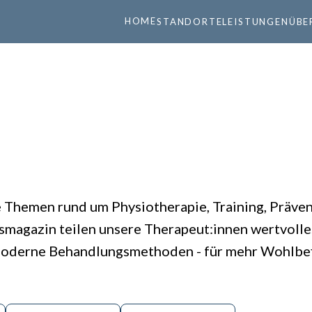
HOME
STANDORTE
LEISTUNGEN
ÜBE
e Themen rund um Physiotherapie, Training, Präve
magazin teilen unsere Therapeut:innen wertvolles
 moderne Behandlungsmethoden - für mehr Wohlbef