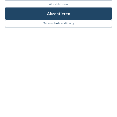
Alle ablehnen
Akzeptieren
Datenschutzerklärung
DU MÖCHTEST IN UNSER TEAM?
JETZT BEWERBEN
ÜBER UNS
KONTAKT
FAQ
NEWS